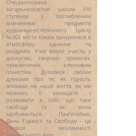
Спеціалізована
загальноосвітня школа І-ІІІ
ступенів з поглибленим
вивченням предметів
художньо-естетичного циклу
№302 міста Києва занурилася в
атмосферу єднання та
роздумів. Учні взяли участь у
дискусіях, творчих проєктах,
присвячених ключовим
поняттям. ️Ділилися своїми
думками про те, як гідність
впливає на наше життя, як ми
можемо її захищати і
розвивати в собі, що таке
свобода та як вона
здобувається. Пам'ятаймо,
День Гідності та Свободи - це
символ незламності
українського духу.