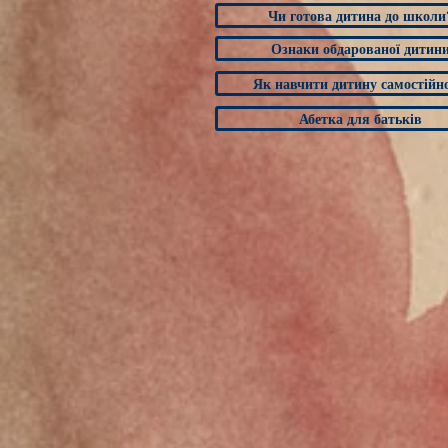
Чи готова дитина до школи
Ознаки обдарованої дитин
Як навчити дитину самостійно
Абетка для батьків