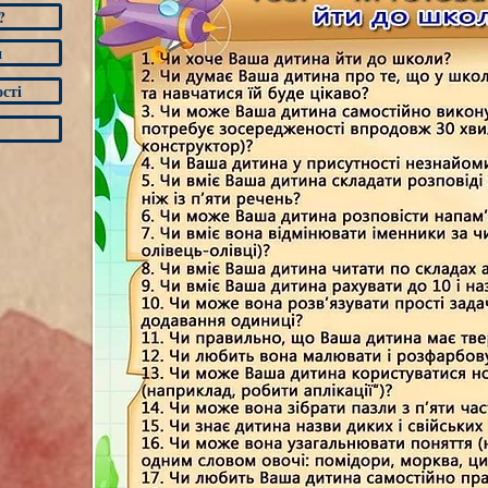
?
и
сті