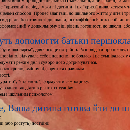
вим видом провідної діяльності (навчальної, а не ігрової). У жи
е "кризовий період" у житті дитини, і ця "криза" виявляється у т
чальні способи. Процес адаптації до шкільного життя у дітей три
о від рівня їх готовності до школи, психофізіологічних особливост
сформований у дошкільному віці рівень готовності до школи, або 
уть допомогти батьки першокла
бути школярем", для чого це потрібно. Розповідати про школу, п
дповідно, відчувала себе впевнено, не боялася і не сумнівалася у 
одумати режим дня і суворо його дотримуватися.
о контролю, вміння підкорятися правилам.
ості.
уратно", "старанно", формувати самооцінку.
радити, як діяти в різних ситуаціях.
лем і шкільним психологом.
е, Ваша дитина готова йти до ш
;
и (або ростуть) постійні;