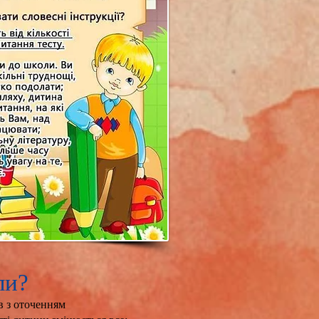
ли?
в з оточенням