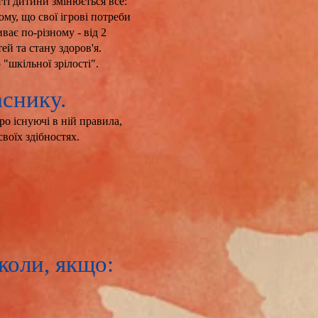
тті дитини змінюється все:
ому, що свої ігрові потреби
ває по-різному - від 2
ей та стану здоров'я.
"шкільної зрілості".
снику.
ро існуючі в ній правила,
своїх здібностях.
коли, якщо: