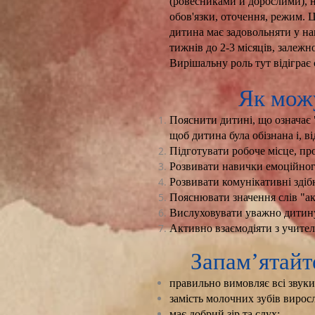
(ровесниками й дорослими), но
обов'язки, оточення, режим. Ц
дитина має задовольняти у нав
тижнів до 2-3 місяців, залежн
Вирішальну роль тут відіграє 
Як мож
Пояснити дитині, що означає "
щоб дитина була обізнана і, ві
Підготувати робоче місце, пр
Розвивати навички емоційног
Розвивати комунікативні здібн
Пояснювати значення слів "ак
Вислуховувати уважно дитину, 
Активно взаємодіяти з учите
Запам’ятайт
правильно вимовляє всі звуки
замість молочних зубів виросл
має добрий зір та слух;