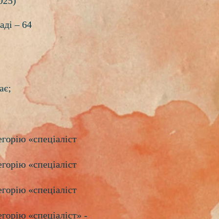
025)
аді – 64
ає;
егорію «спеціаліст
егорію «спеціаліст
егорію «спеціаліст
егорію «спеціаліст» -