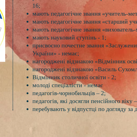
16;
мають педагогічне звання «учитель-мет
мають педагогічне звання «старший учи
мають педагогічне звання «вихователь-
мають науковий ступінь - 1;
присвоєно почестне звання «Заслужени
України» - немає;
нагороджені відзнакою «Відмінник осві
нагороджені відзнакою «Василь Сухомл
Відмінник столичної освіти - 2;
молоді спеціалісти - немає
педагогів-чорнобильців – 2;
педагогів, які досягли пенсійного віку –
перебувають у відпустці по догляду за