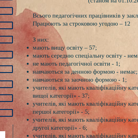
(станом на 01.10.2
Всього педагогічних працівників у закл
Працюють за строковою угодою – 12
З них:
мають вищу освіту
– 57;
мають середню спеціальну освіту - нем
не мають педагогічної освіти - 1;
навчаються за денною формою - немає;
навчаються за заочною формою - 1;
учителів, які мають кваліфікаційну кат
вищої категорії» - 37;
учителів, які мають кваліфікаційну кат
першої категорії» - 5;
учителів, які мають кваліфікаційну кат
другої категорії» - 6;
учителів, які мають кваліфікаційну кат