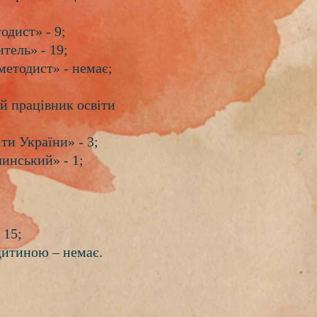
одист» - 9;
тель» - 19;
методист» - немає;
й працівник освіти
ти України» - 3;
инський» - 1;
 15;
 дитиною – немає.