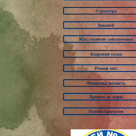
Структура
Вакансії
Мат.-технічне забезпечення
Кадровий склад
Річний звіт
Фінансова звітність
Прийом до ліцею
Освітні програми