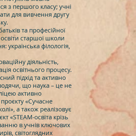
ся з першого класу; учні
ати для вивчення другу
ку.
батьків та професійної
в освіти старшої школи
: українська філологія,
ваційну діяльність,
ція освітнього процесу.
сний підхід та активно
одячи, що наука – це не
 ліцею активно
 проєкту «Сучасне
олі», а також реалізовує
кт «STEAM-освіта крізь
ванню в учнів ключових
ирів, світоглядних