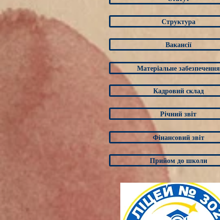
Структура
Вакансії
Матеріальне забезпечення
Кадровий склад
Річний звіт
Фінансовий звіт
Прийом до школи