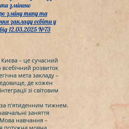
іти змінено
ро зміну типу та
ння закладу освіти у
 від 12.03.2025 №73
Києва – це сучасний
та всебічний розвиток
егічна мета закладу –
редовище, де кожен
нтеграції зі світовим
о за п'ятиденним тижнем.
 навчальні заняття
 Мова навчання –
ся потужна мовна