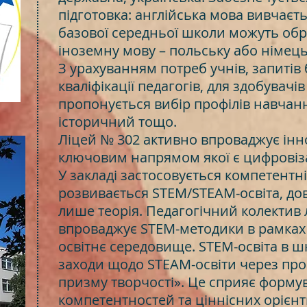
підготовка: англійська мова вивчаєть
базової середньої школи можуть обр
іноземну мову – польську або німець
З урахуванням потреб учнів, запитів 
кваліфікації педагогів, для здобувачі
пропонується вибір профілів навчання
історичний тощо.
Ліцей № 302 активно впроваджує інно
ключовим напрямом якої є цифровіза
У закладі застосовується компетентні
розвивається STEM/STEAM-освіта, дов
лише теорія. Педагогічний колектив
впроваджує STEM-методики в рамках
освітнє середовище. STEM-освіта в шк
заходи щодо STEAM-освіти через проє
призму творчості». Це сприяє форму
компетентностей та ціннісних орієнт