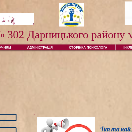
№ 302 Дарницького району м
УЧНЯМ
АДМІНІСТРАЦІЯ
СТОРІНКА ПСИХОЛОГА
ІНК
Тип та най