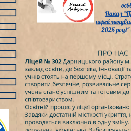
осв
Наказ "П
перейменува
2025 році"
ПРО НАС
Ліцей № 302
Дарницького району м. 
заклад освіти, де безпека, інновації 
учнів стоять на першому місці. Страт
створити безпечне, розвивальне се
учень стане успішним та готовим до і
співтовариством.
Освітній процес у ліцеї організован
Завдяки достатній місткості укриття,
проводяться виключно в одну зміну.
державна, українська. Забезпечуєть