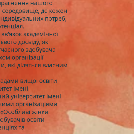
прагнення нашого
є середовище, де кожен
 індивідуальних потреб,
тенціал.
зв'язок академічної
євого досвіду, як
учасного здобувача
хом організації
и, які діляться власним
ладами вищої освіти
итет імені
ий університет імені
ькими організаціями
 «Особливі жінки
обувачів освіти
енціях та