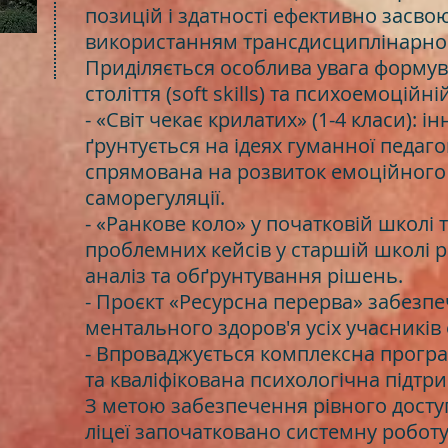
позицій і здатності ефективно засво
використанням трансдисциплінарног
Приділяється особлива увага форму
століття (soft skills) та психоемоційній
- «Світ чекає крилатих» (1-4 класи): 
ґрунтується на ідеях гуманної педаго
спрямована на розвиток емоційного і
саморегуляції.
- «Ранкове коло» у початковій школі 
проблемних кейсів у старшій школі 
аналіз та обґрунтування рішень.
- Проєкт «Ресурсна перерва» забезпе
ментального здоров'я усіх учасників
- Впроваджується комплексна прогр
та кваліфікована психологічна підтри
З метою забезпечення рівного доступу
ліцеї започатковано системну робот