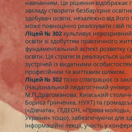
навчанням. Це рішення відображає 
закладу створити безбар'єрне освітн
здобувач освіти, незалежно від його
може повноцінно реалізувати свій по
Ліцей № 302
культивує нерозривний 
освіти зі здобуттям практичного житт
фундаментальний аспект розвитку с
освіти. Ця стратегія реалізується шля
зустрічей із видатними особистостям
професійним та життєвим шляхом.
Ліцей № 302
тісно співпрацює із зак
(Національний педагогічний універс
М.П.Драгоманова, Київський столичн
Бориса Грінченка, НУХТ) та громадс
(«Дівчата», ГЕДЕОН, «Права молодь»,
України» тощо), забезпечуючи для зд
інформаційні лекції, участь у конфер