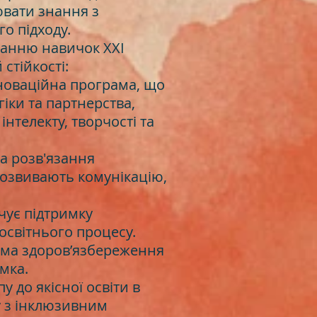
ювати знання з
о підходу.
ванню навичок XXI
 стійкості:
інноваційна програма, що
гіки та партнерства,
нтелекту, творчості та
та розв'язання
розвивають комунікацію,
чує підтримку
 освітнього процесу.
ама здоров’язбереження
мка.
 до якісної освіти в
у з інклюзивним