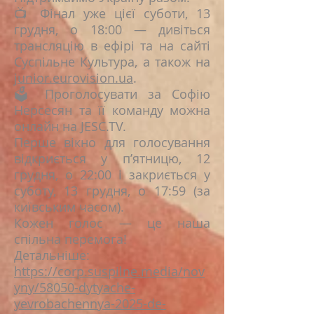
📺 Фінал уже цієї суботи, 13
грудня, о 18:00 — дивіться
трансляцію в ефірі та на сайті
Суспільне Культура, а також на
junior.eurovision.ua
.
🗳️ Проголосувати за Софію
Нерсесян та її команду можна
онлайн на JESC.TV.
Перше вікно для голосування
відкриється у п’ятницю, 12
грудня, о 22:00 і закриється у
суботу, 13 грудня, о 17:59 (за
київським часом).
Кожен голос — це наша
спільна перемога!
Детальніше:
https://corp.suspilne.media/nov
yny/58050-dytyache-
yevrobachennya-2025-de-