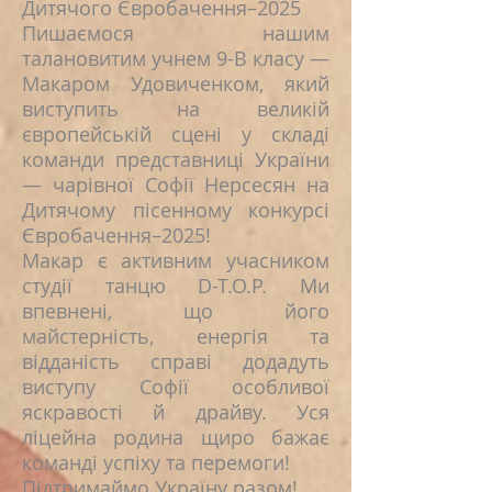
Дитячого Євробачення–2025
Пишаємося нашим
талановитим учнем 9-В класу —
Макаром Удовиченком, який
виступить на великій
європейській сцені у складі
команди представниці України
— чарівної Софії Нерсесян на
Дитячому пісенному конкурсі
Євробачення–2025!
Макар є активним учасником
студії танцю D-T.O.P. Ми
впевнені, що його
майстерність, енергія та
відданість справі додадуть
виступу Софії особливої
яскравості й драйву. Уся
ліцейна родина щиро бажає
команді успіху та перемоги!
Підтримаймо Україну разом!