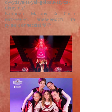
dyvytisya-ta-yak-golosuvaty-za-
ukrayinu/
Бажаємо Макару й Софії
натхнення, впевненості та
гучних оплесків! 💙💛