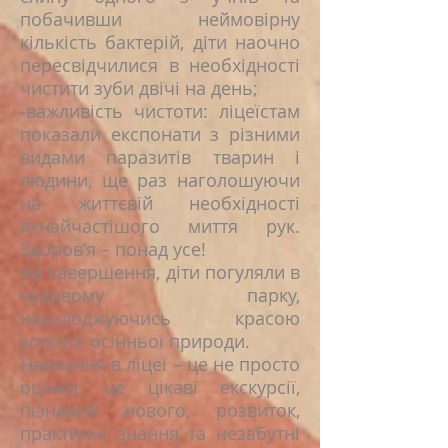
побачивши неймовірну
кількість бактерій, діти наочно
пересвідчилися в необхідності
чистити зуби двічі на день;
-важливість чистоти: ліцеїстам
показали експонати з різними
видами паразитів тварин і
людини, ще раз наголошуючи
на життєвій необхідності
якнайчастішого миття рук.
Здоров’я – понад усе!
На завершення, діти погуляли в
чудовому парку,
насолоджуючись красою
золотої осінньої природи.
Навчання в ліцеї – це не просто
оцінки, це цікаві екскурсії,
пізнання нового, розвиток,
практичні знання та незабутні