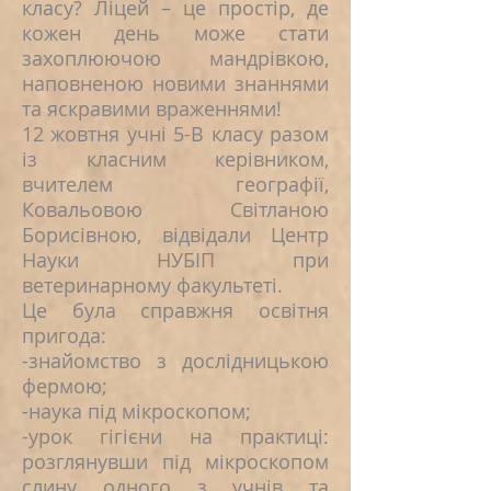
класу? Ліцей – це простір, де
кожен день може стати
захоплюючою мандрівкою,
наповненою новими знаннями
та яскравими враженнями!
12 жовтня учні 5-В класу разом
із класним керівником,
вчителем географії,
Ковальовою Світланою
Борисівною, відвідали Центр
Науки НУБІП при
ветеринарному факультеті.
Це була справжня освітня
пригода:
-знайомство з дослідницькою
фермою;
-наука під мікроскопом;
-урок гігієни на практиці:
розглянувши під мікроскопом
слину одного з учнів та