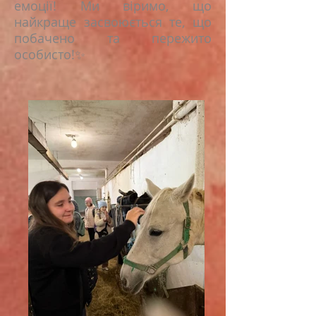
емоції! Ми віримо, що
найкраще засвоюється те, що
побачено та пережито
особисто!✨