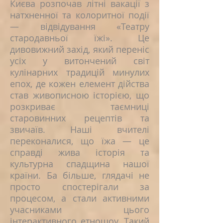
Києва розпочав літні вакації з
натхненної та колоритної події
— відвідування «Театру
стародавньої їжі». Це
дивовижний захід, який переніс
усіх у витончений світ
кулінарних традицій минулих
епох, де кожен елемент дійства
став живописною історією, що
розкриває таємниці
старовинних рецептів та
звичаїв. Наші вчителі
переконалися, що їжа — це
справді жива історія та
культурна спадщина нашої
країни. Ба більше, глядачі не
просто спостерігали за
процесом, а стали активними
учасниками цього
інтерактивного етношоу. Такий