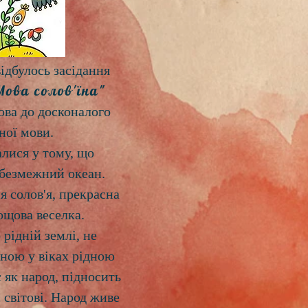
ідбулось засідання
Мова солов'їна"
ова до досконалого
ної мови.
лися у тому, що
 безмежний океан.
я солов'я, прекрасна
дощова веселка.
рідній землі, не
ною у віках рідною
 як народ, підносить
с світові. Народ живе