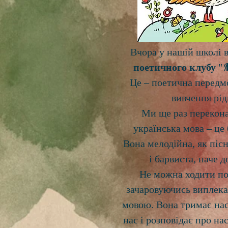
Вчора у нашій школі в
поетичного клубу
"
Це – поетична передм
вивчення рід
Ми ще раз перекона
українська мова – це
Вона мелодійна, як пісн
і барвиста, наче 
Не можна ходити по 
зачаровуючись виплека
мовою. Вона тримає нас
нас і розповідає про на