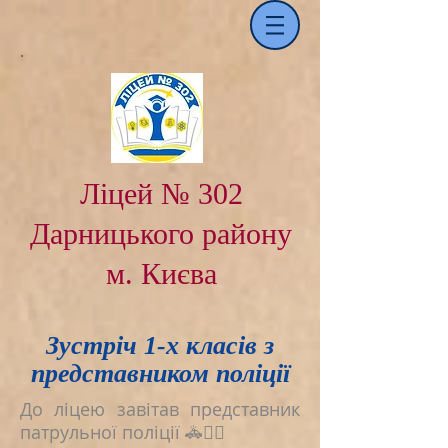
Ліцей № 302
Дарницького району
м. Києва
Зустріч 1-х класів з
представником поліції
До ліцею завітав представник
патрульної поліції 🚓👮‍♂️