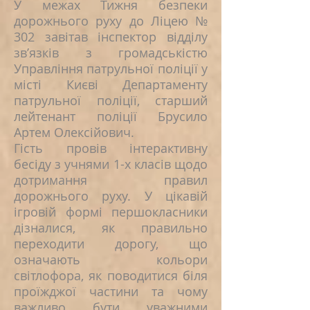
У межах Тижня безпеки
дорожнього руху до Ліцею №
302 завітав інспектор відділу
зв’язків з громадськістю
Управління патрульної поліції у
місті Києві Департаменту
патрульної поліції, старший
лейтенант поліції Брусило
Артем Олексійович.
Гість провів інтерактивну
бесіду з учнями 1-х класів щодо
дотримання правил
дорожнього руху. У цікавій
ігровій формі першокласники
дізналися, як правильно
переходити дорогу, що
означають кольори
світлофора, як поводитися біля
проїжджої частини та чому
важливо бути уважними