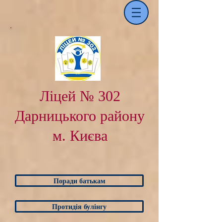
Ліцей № 302
Дарницького району
м. Києва
Поради батькам
Протидія булінгу