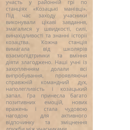
участь у районній грі по
станціях «Козацькі манівці».
Під час заходу учасники
виконували цікаві завдання,
змагалися у швидкості, силі,
винахідливості та знанні історії
козацтва. Кожна станція
вимагала від школярів
взаємопідтримки та вміння
діяти злагоджено. Наші учні із
захопленням долали всі
випробування, проявляючи
справжній командний дух,
наполегливість і козацький
запал. Гра принесла багато
позитивних емоцій, нових
вражень і стала чудовою
нагодою для активного
відпочинку та зміцнення
дружби між учасниками.