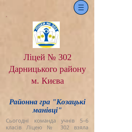
Ліцей № 302
Дарницького району
м. Києва
Районна гра "Козацькі
манівці"
Сьогодні команда учнів 5–6
класів Ліцею № 302 взяла