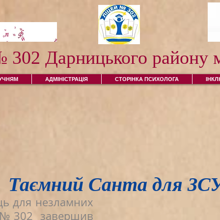
№ 302 Дарницького району м
УЧНЯМ
АДМІНІСТРАЦІЯ
СТОРІНКА ПСИХОЛОГА
ІНК
Таємний Санта для ЗС
ць для незламних
й №302 завершив