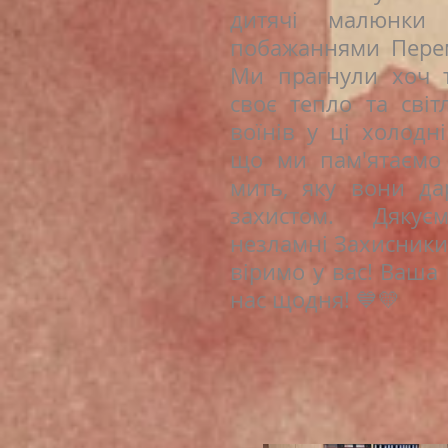
дитячі малюнки
побажаннями Перем
Ми прагнули хоч 
своє тепло та світ
воїнів у ці холодні
що ми пам'ятаємо 
мить, яку вони да
захистом. Дяку
незламні Захисники
віримо у вас! Ваша
нас щодня! 💙💛