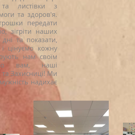
 та листівки з
оги та здоров'я.
трошки передати
ло, зігріти наших
 дні та показати,
і цінуємо кожну
рують нам своїм
ємо вам, наші
 та Захисниці! Ми
 мужність надихає