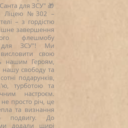
анта для ЗСУ" 🎁
а Ліцею №302 –
телі – з гордістю
пішне завершення
вого флешмобу
 для ЗСУ"! Ми
 висловити свою
ь нашим Героям,
 нашу свободу та
сотні подарунків,
'ю, турботою та
чним настроєм.
не просто річ, це
епла та визнання
го подвигу. До
ми додали щирі