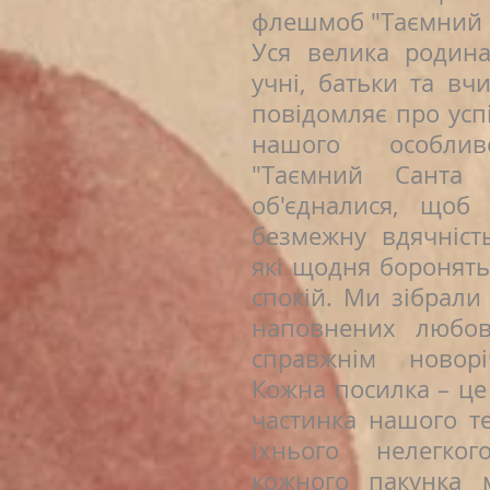
флешмоб "Таємний С
Уся велика родин
учні, батьки та вчи
повідомляє про ус
нашого особли
"Таємний Санта
об'єдналися, щоб
безмежну вдячніст
які щодня боронять
спокій. Ми зібрали 
наповнених любов
справжнім новорі
Кожна посилка – це 
частинка нашого т
їхнього нелегко
кожного пакунка 