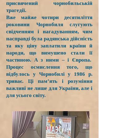
присвячений чорнобильській
трагедії.
Вже майже чотири десятиліття
роковини Чорнобиля слугують
свідченням і нагадуванням, чим
насправді була радянська дійсність
та яку ціну заплатили країни й
народи, що вимушено стали її
частиною. А з ними – і Європа.
Процес осмислення того, що
відбулось у Чорнобилі у 1986 р.
триває. Ці пам’ять і розуміння
важливі не лише для України, але і
для усього світу.