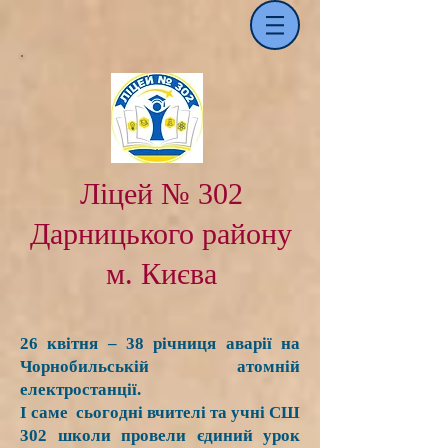
Ліцей № 302
Дарницького району
м. Києва
26 квітня – 38 річниця аварії на
Чорнобильській атомній
електростанції.
І саме сьогодні вчителі та учні СШ
302 школи провели єдиний урок