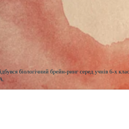
дбувся біологічний брейн-ринг серед учнів 6-х клас
А.