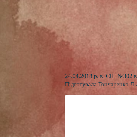
24.04.2018 р. в СШ №302 ві
Підготувала Гончаренко Л.