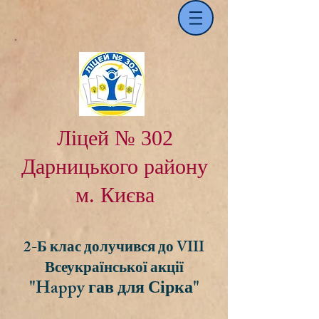
Ліцей № 302
Дарницького району
м. Києва
2-Б клас долучився до VIII
Всеукра
їнської акції
"Happy гав для Сірка"