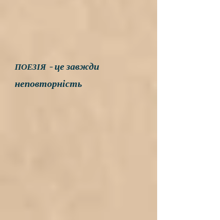
- це завжди
ПОЕЗІЯ
неповторність