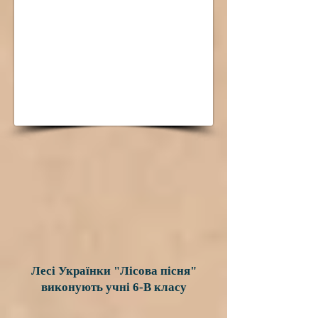
Лесі Українки "Лісова пісня"
виконують учні 6-В класу