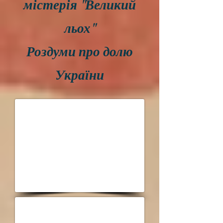
містерія
"Великий
льох"
Роздуми про долю
України