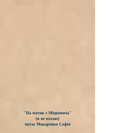
"На мотив з Міцкевича"
(я не кохаю)
читає Макаренко Софія