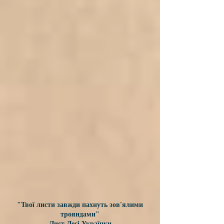
"Твої листи завжди пахнуть зов'ялими
трояндами"
Лист Лесі Українки