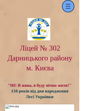
Ліцей № 302
Дарницького району
м. Києва
"НІ! Я жива, я буду вічно жити!"
150 років від дня народження
Лесі Українки