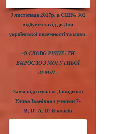
9 листопада 2017р. в СШ№ 302
відбувся захід до Дня
української писемності та мови.
«О СЛОВО РІДНЕ! ТИ
ВИРОСЛО З МОГУТНЬОЇ
ЗЕМЛІ»
Захід підготувала Давиденко
Уляна Іванівна з учнями 7-
В, 10-А, 10-Б класів