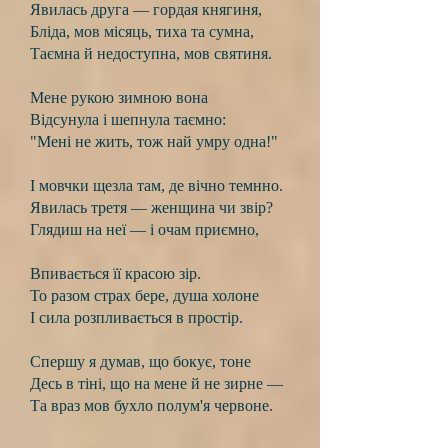
Явилась друга — гордая княгиня,
Бліда, мов місяць, тиха та сумна,
Таємна й недоступна, мов святиня.
Мене рукою зимною вона
Відсунула і шепнула таємно:
"Мені не жить, тож най умру одна!"
І мовчки щезла там, де вічно темнно.
Явилась третя — женщина чи звір?
Глядиш на неї — і очам приємно,
Впивається її красою зір.
То разом страх бере, душа холоне
І сила розпливається в простір.
Спершу я думав, що бокує, тоне
Десь в тіні, що на мене й не зирне —
Та враз мов бухло полум'я червоне.