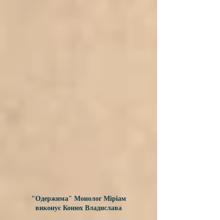
"Одержима" Монолог Міріам
виконує
Конюх Владислава