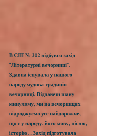
В СШ № 302 відбувся захід
"Літературні вечорниці".
Здавна існувала у нашого
народу чудова традиція –
вечорниці. Віддаючи шану
минулому, ми на вечорницях
відроджуємо усе найдорожче,
що є у народу: його мову, пісню,
історію…Захід підготувала