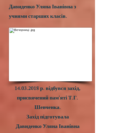
Давиденко Уляна Іванівна з
учнями старших класів.
14.03.2018
р. відбувся захід,
присвячений пам'яті Т.Г.
Шевченка.
Захід підготувала
Давиденко Уляна Іванівна