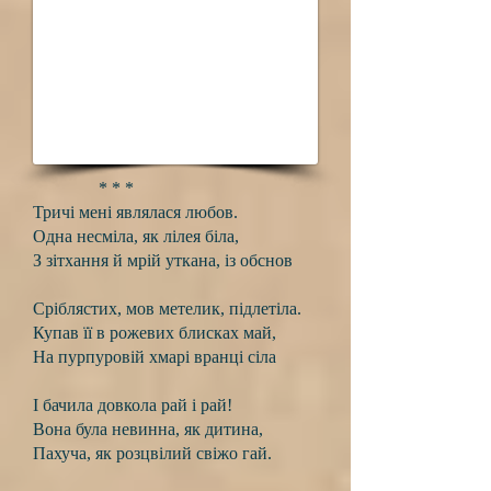
* * *
Тричі мені являлася любов.
Одна несміла, як лілея біла,
З зітхання й мрій уткана, із обснов
Сріблястих, мов метелик, підлетіла.
Купав її в рожевих блисках май,
На пурпуровій хмарі вранці сіла
І бачила довкола рай і рай!
Вона була невинна, як дитина,
Пахуча, як розцвілий свіжо гай.