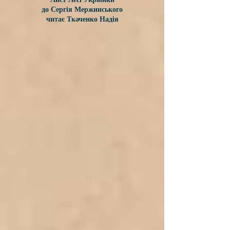
до Сергія Мержинського
читає Ткаченко Надія